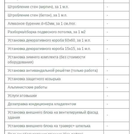
Штробление стен (кирпич), за 1 м.п.
-
Штробление стен (бетон), за 1 м.п.
-
Алмазное бурение d=62мм, за 1 см./пог.
-
Разборка/сборка подвесного потолка, за 1 м2
-
Установка декоративного короба 60х60, за 1 м.п.
-
Установка декоративного короба 15х15, за 1 м.п.
-
Установка зимнего комплекта (без стоимости
-
оборудования)
Установка антивандальной решётки (только работа)
-
Установка защитного козырька
-
Альпинистские работы
-
Услуги атовышки
-
Дозаправка кондиционера хладагентом
-
Установка внешнего блока на вентилируемый фасад
-
здания
Установка внешнего блока на траверс+ шпилька
-