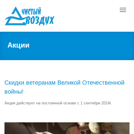
Toggle
naviga
Акции
Скидки ветеранам Великой Отечественной
войны!
Акция действует на постоянной основе с 1 сентября 2014г.