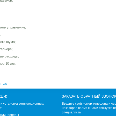
навыков;
тное управление;
;
ного шума;
терьере;
ые расходы;
ее 10 лет.
нтаж
КЦИЯ
ЗАКАЗАТЬ ОБРАТНЫЙ ЗВОНО
и установка вентиляционных
Введите свой номер телефона и че
в:
некоторое время с Вами свяжутся 
специалисты
ондиционеры