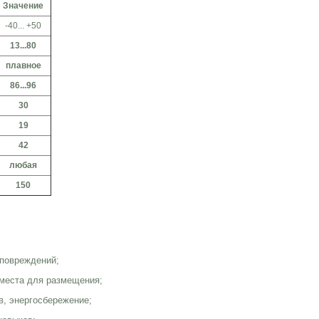
Значение
-40... +50
13...80
плавное
86...96
30
19
42
любая
150
с.
 повреждений;
 места для размещения;
в, энергосбережение;