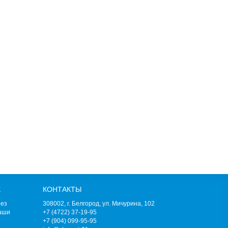
К
КОНТАКТЫ
рез
308002, г. Белгород, ул. Мичурина, 102
наши
+7 (4722) 37-19-95
+7 (904) 099-95-95