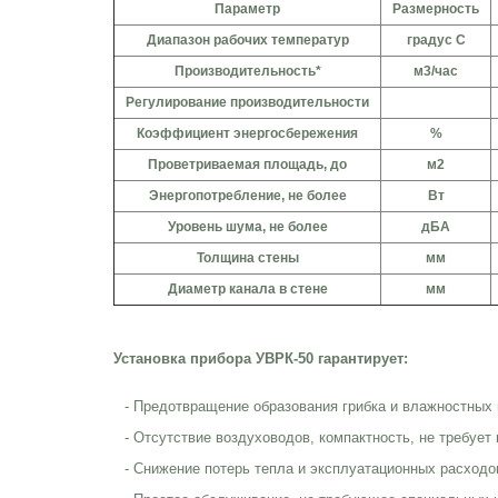
Параметр
Размерность
Диапазон рабочих температур
градус С
Производительность*
м3/час
Регулирование производительности
Коэффициент энергосбережения
%
Проветриваемая площадь, до
м2
Энергопотребление, не более
Вт
Уровень шума, не более
дБА
Толщина стены
мм
Диаметр канала в стене
мм
*в режимах "только приток" или "только вытяжка" - 160 м3/ча
Установка прибора УВРК-50 гарантирует:
- Предотвращение образования грибка и влажностных
- Отсутствие воздуховодов, компактность, не требует
- Снижение потерь тепла и эксплуатационных расходо