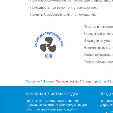
- Простое обслуживание, не требующее специальных 
- Пригодность при ремонте и строительстве;
- Приятный, здоровый климат в помещении;
- Простое и комфор
- Бесшумную работу
- Изоляцию от улич
- Незаметность в ин
- Малые строительн
- Ресурс службы бол
Описание /
Модели /
Характеристики /
Принцип работы /
Мо
КОМПАНИЯ "ЧИСТЫЙ ВОЗДУХ"
ПРОДУ
Простые вентиляционные решения!
Продажа 
Широкий ассортимент комплектующих для
устройст
обустройства систем вентиляции и
К