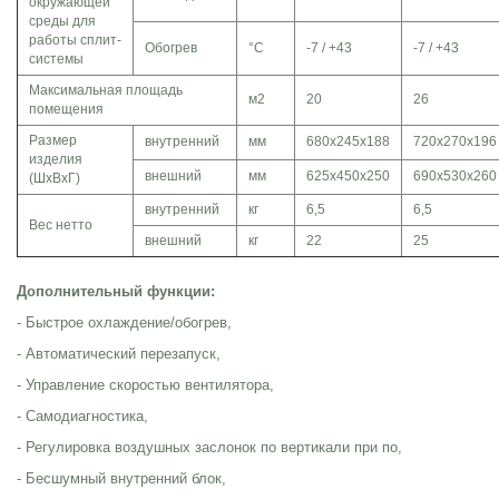
окружающей
среды для
работы сплит-
Обогрев
°C
-7 / +43
-7 / +43
системы
Максимальная площадь
м2
20
26
помещения
Размер
внутренний
мм
680x245x188
720х270х196
изделия
внешний
мм
625x450x250
690x530x260
(ШхВхГ)
внутренний
кг
6,5
6,5
Вес нетто
внешний
кг
22
25
Дополнительный функции:
- Быстрое охлаждение/обогрев,
- Автоматический перезапуск,
- Управление скоростью вентилятора,
- Самодиагностика,
- Регулировка воздушных заслонок по вертикали при по,
- Бесшумный внутренний блок,