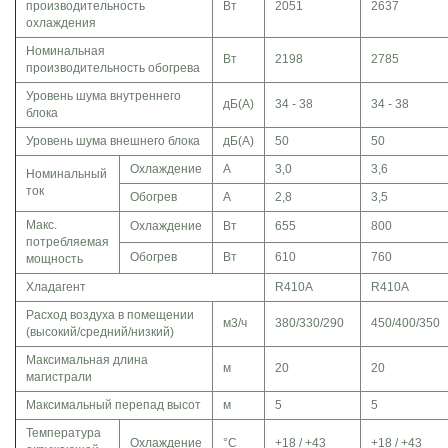
производительность
Вт
2051
2637
охлаждения
Номинальная
Вт
2198
2785
производительность обогрева
Уровень шума внутреннего
дБ(A)
34 - 38
34 - 38
блока
Уровень шума внешнего блока
дБ(A)
50
50
Охлаждение
A
3,0
3,6
Номинальный
ток
Обогрев
A
2,8
3,5
Макс.
Охлаждение
Вт
655
800
потребляемая
Обогрев
Вт
610
760
мощность
Хладагент
R410A
R410A
Расход воздуха в помещении
м3/ч
380/330/290
450/400/350
(высокий/средний/низкий)
Максимальная длина
м
20
20
магистрали
Максимальный перепад высот
м
5
5
Температура
Охлаждение
°C
+18 / +43
+18 / +43