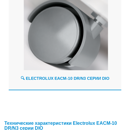
🔍 ELECTROLUX EACM-10 DR/N3 СЕРИИ DIO
Технические характеристики Electrolux EACM-10
DR/N3 серии DIO