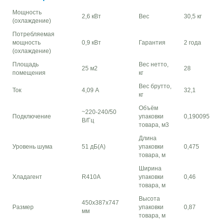
Мощность
2,6 кВт
Вес
30,5 кг
(охлаждение)
Потребляемая
мощность
0,9 кВт
Гарантия
2 года
(охлаждение)
Площадь
Вес нетто,
25 м2
28
помещения
кг
Вес брутто,
Ток
4,09 А
32,1
кг
Объём
~220-240/50
Подключение
упаковки
0,190095
В/Гц
товара, м3
Длина
Уровень шума
51 дБ(А)
упаковки
0,475
товара, м
Ширина
Хладагент
R410A
упаковки
0,46
товара, м
Высота
450x387x747
Размер
упаковки
0,87
мм
товара, м