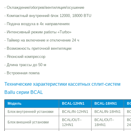
- Охлаждение/обогрев/вентиляция/осушение
- Компактный внутренний блок 12000, 18000 BTU
- Подача воздуха в 4­х направлениях
- Интенсивный режим работы «Turbo»
- Таймер на включение и отключение 24 ч
- Возможность приточной вентиляции
- Японский компрессор
- Длина трассы до 50 м
- Встроенная помпа
Технические характеристики кассетных сплит-систем
Ballu серии BCAL
Модель
BCAL-12HN1
BCAL-18HN1
B
Блок внутренней установки
BCAL/IN­-12HN1
BCAL/IN­-18HN1
BC
BCAL/OUT-­
BCAL/OUT-­
BC
Блок внешней установки
12HN1
18HN1
2