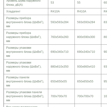
Уровень шума наружного
53
55
60
блока, дБ(А)
Хладагент
R410А
R410А
R
Размеры прибора
внутреннего блока (ШхВхГ),
593x593x284
593x593x284
83
мм
Размеры прибора
наружного блока (ШхВхГ),
760x540x260
800x590x300
80
мм
Размеры упаковки
внутреннего блока (ШхВхГ),
690x340x710
690x340x710
90
мм
Размеры упаковки
наружного блока (ШхВхГ),
880x610x350
930x660x410
93
мм
Размеры панели
внутреннего блока (ШхВхГ),
650x650x55
650x650x55
95
мм
Размеры упаковки панели
внутреннего блока (ШхВхГ),
700x700x70
700x700x70
10
мм