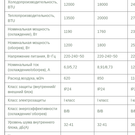
Холодопроизводительность,
12000
18000
24
BTU
Теплопроизводительность,
13500
20000
27
BTU
Номинальная мощность
1190
1760
23
(охлаждение), Вт
Номинальная мощность
1200
1800
25
(обогрев), Вт
Напряжение питания, В~Гц
220-­240~50
220-­240~50
22
Номинальный ток
6,0/5,72
8,91/8,73
12
(охлаждение/обогрев), А
Расход воздуха, м3/ч
620
850
11
Класс защиты (внутренний/
IP24
IP24
IP
внешний блок)
Класс электрозащиты
I класс
I класс
I 
Класс энергоэффективности
B/B
B/B
B/
(охлаждение/ обогрев)
Уровень шума внутреннего
32­-41
32­-41
36
блока, дБ(А)