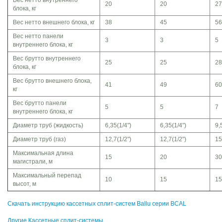
Вес нетто внутреннего
20
20
27
блока, кг
Вес нетто внешнего блока, кг
38
45
56
Вес нетто панели
3
3
5
внутреннего блока, кг
Вес брутто внутреннего
25
25
28
блока, кг
Вес брутто внешнего блока,
41
49
60
кг
Вес брутто панели
5
5
7
внутреннего блока, кг
Диаметр труб (жидкость)
6,35(1/4")
6,35(1/4")
9,
Диаметр труб (газ)
12,7(1/2")
12,7(1/2")
15
Максимальная длина
15
20
30
магистрали, м
Максимальный перепад
10
15
15
высот, м
Скачать инструкцию кассетных сплит-систем Ballu серии BCAL
Другие Кассетные сплит-системы