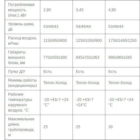
Потребляемая
мощность
2,95
3,45
4,95
(max.), кВт
Уровень шума,
53/48/43
54/49/44
53/48/44
дБ
Расход воздуха,
1150/950/800
1250/1050/900
1750/1400/1250
м³/час
Габариты
внешнего
770x550x300
845x702x363
990x965x345
блока, мм
Пульт Д/У
Есть
Есть
Есть
Режимы работы
Тепло-Холод
Тепло-Холод
Тепло-Холод
(кондиционеры)
Рабочие
температуры
-20 +43/-7 +24
-20 +43/-7
-20 +43/-7 +24
наружного
°C"
+24°C
°C
воздуха, °C
Максимальная
длина
25
25
30
трубопровода,
м