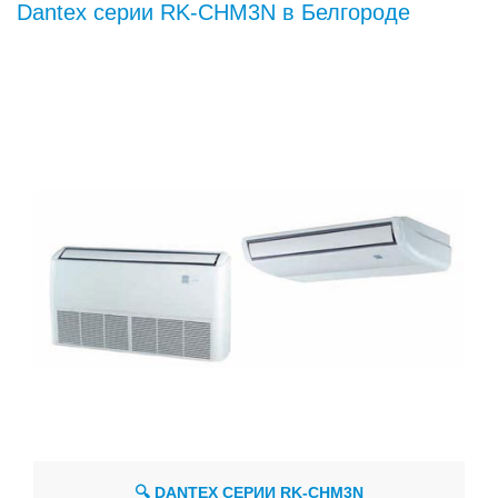
Dantex серии RK-CHM3N в Белгороде
🔍 DANTEX СЕРИИ RK-CHM3N