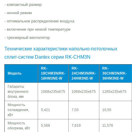
- компактный размер
- ночной режим
- оптимальное распределение воздуха
- включение при низкой температуре
- трехмерный вентилятор
Технические характеристики напольно-потолочных
сплит-систем Dantex серии RK-CHM3N
RK-
RK-
RK-
Модель
18CHM3N/RK-
24CHM3N/RK-
36CHM3N/RK-
18HM3NE-W
24HM3NE-W
36HM3NE-W
Габариты
внутреннего
1068x235x675
1068x235x675
1285x235x675
блока, мм
Мощность
охлаждения,
5,421
7,03
10,55
кВт
Мощность
5,568
7,619
11,576
обогрева, кВт