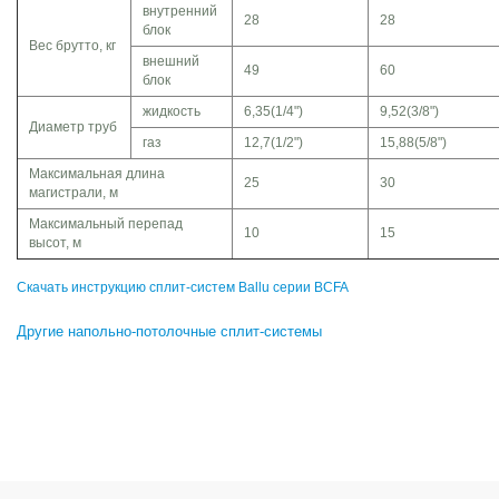
внутренний
28
28
блок
Вес брутто, кг
внешний
49
60
блок
жидкость
6,35(1/4")
9,52(3/8")
Диаметр труб
газ
12,7(1/2")
15,88(5/8")
Максимальная длина
25
30
магистрали, м
Максимальный перепад
10
15
высот, м
Скачать инструкцию сплит-систем Ballu серии BCFA
Другие напольно-потолочные сплит-системы