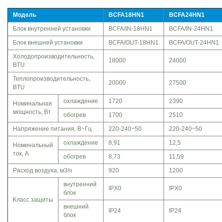
Модель
BCFA­18HN1
BCFA­24HN1
Блок внутренней установки
BCFA/IN­-18HN1
BCFA/IN­-24HN1
Блок внешней установки
BCFA/OUT­-18HN1
BCFA/OUT­-24HN1
Холодопроизводительность,
18000
24000
BTU
Теплопроизводительность,
20000
27500
BTU
охлаждение
1720
2390
Номинальная
мощность, Вт
обогрев
1700
2510
Напряжение питания, В~Гц
220-­240~50
220-­240~50
охлаждение
8,91
12,5
Номинальный
ток, А
обогрев
8,73
11,59
Расход воздуха, м3/ч
920
1200
внутренний
IPX0
IPX0
блок
Класс защиты
внешний
IP24
IP24
блок