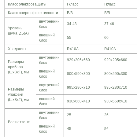
Класс электрозащиты
I класс
I класс
Класс энергоэффективности
B/B
B/B
внутренний
34­-43
37-­46
блок
Уровень
шума, дБ(А)
внешний
55
60
блок
Хладагент
R410A
R410A
внутренний
929x205x660
929x205x660
Размеры
блок
прибора
внешний
(ШхВхГ), мм
800x590x300
800x590x300
блок
внутренний
995x280x710
995x280x710
Размеры
блок
упаковки
внешний
(ШхВхГ), мм
930x660x410
930x660x410
блок
внутренний
25
26
блок
Вес нетто, кг
внешний
45
56
блок