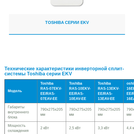
TOSHIBA СЕРИИ EKV
Технические характеристики инверторной сплит-
системы Toshiba серии EKV
Toshiba
Toshiba
Toshiba
osh
RAS-07EKV-
RAS-10EKV-
RAS-13EKV-
16E
Модель
EE/RAS-
EE/RAS-
EE/RAS-
EE/
07EAV-EE
10EAV-EE
13EAV-EE
16E
Габариты
790x275x205
790x275x205
790x275x205
790
внутреннего
мм
мм
мм
мм
блока
Мощность
2 кВт
2,5 кВт
3,3 кВт
4,4 
охлаждения