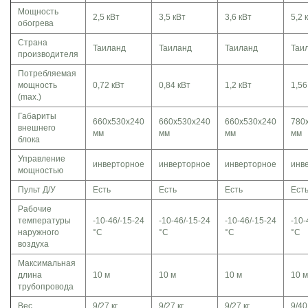
Мощность
2,5 кВт
3,5 кВт
3,6 кВт
5,2 
обогрева
Страна
Таиланд
Таиланд
Таиланд
Таи
производителя
Потребляемая
мощность
0,72 кВт
0,84 кВт
1,2 кВт
1,56
(max.)
Габариты
660x530x240
660x530x240
660x530x240
780
внешнего
мм
мм
мм
мм
блока
Управление
инверторное
инверторное
инверторное
инв
мощностью
Пульт Д/У
Есть
Есть
Есть
Ест
Рабочие
температуры
-10-46/-15-24
-10-46/-15-24
-10-46/-15-24
-10-
наружного
°C
°C
°C
°C
воздуха
Максимальная
длина
10 м
10 м
10 м
10 м
трубопровода
Вес
9/27 кг
9/27 кг
9/27 кг
9/40