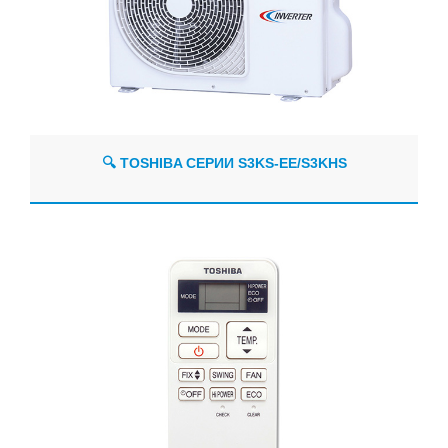
🔍 TOSHIBA СЕРИИ S3KS-EE/S3KHS