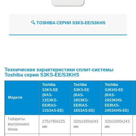
🔍 TOSHIBA СЕРИИ S3KS-EE/S3KHS
Технические характеристики сплит-системы
Toshiba серии S3KS-EE/S3KHS
Toshiba
Toshiba
Toshiba
S3KS-EE
S3KS-EE
S3KHS-EE
(RAS-
(RAS-
(RAS-
Модели
13S3KS-
18S3KS-
24S3KHS-
EE/RAS-
EE/RAS-
EE/RAS-
13S3AS-EE)
18S3AS-EE)
24S3AHS-EE)
Габариты
275x790x225
320x1050x243
320x1050x243
внутреннего
мм
мм
мм
блока