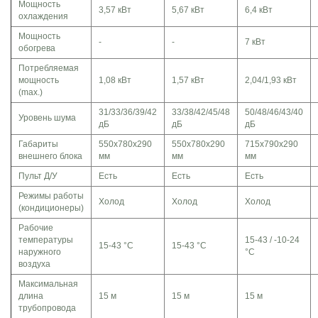
Мощность
3,57 кВт
5,67 кВт
6,4 кВт
охлаждения
Мощность
-
-
7 кВт
обогрева
Потребляемая
мощность
1,08 кВт
1,57 кВт
2,04/1,93 кВт
(max.)
31/33/36/39/42
33/38/42/45/48
50/48/46/43/40
Уровень шума
дБ
дБ
дБ
Габариты
550х780х290
550x780x290
715x790x290
внешнего блока
мм
мм
мм
Пульт Д/У
Есть
Есть
Есть
Режимы работы
Холод
Холод
Холод
(кондиционеры)
Рабочие
температуры
15-43 / -10-24
15-43 °C
15-43 °C
наружного
°C
воздуха
Максимальная
длина
15 м
15 м
15 м
трубопровода