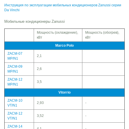
Инструкция по эксплуатации мобильных кондиционеров Zanussi серии
Da Vinchi
Мобильные кондиционеры Zanussi
Мощность (охлаждение),
Мощность (обогрев),
кВт
кВт
Marco Polo
ZACM-07
2,1
MP/N1
ZACM-09
2,6
MP/N1
ZACM-12
3,5
MP/N1
Vitorrio
ZACM-10
2,93
-
VT/N1
ZACM-12
3,52
-
VT/N1
ZACM-14
4,1
-