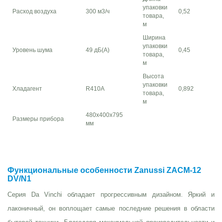
упаковки
Расход воздуха
300 м3/ч
0,52
товара,
м
Ширина
упаковки
Уровень шума
49 дБ(А)
0,45
товара,
м
Высота
упаковки
Хладагент
R410A
0,892
товара,
м
480х400х795
Размеры прибора
мм
Функциональные особенности Zanussi ZACM-12
DV/N1
Серия Da Vinchi обладает прогрессивным дизайном. Яркий и
лаконичный, он воплощает самые последние решения в области