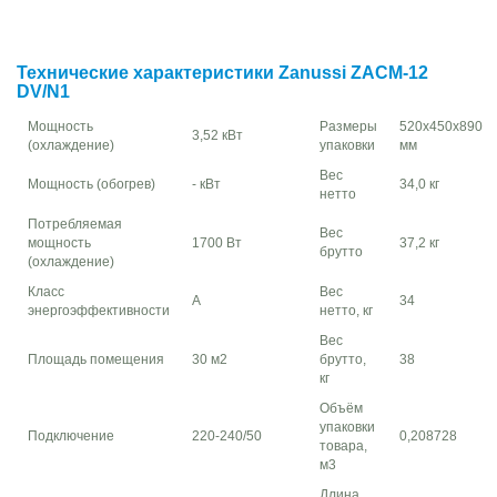
Технические характеристики Zanussi ZACM-12
DV/N1
Мощность
Размеры
520х450х890
3,52 кВт
(охлаждение)
упаковки
мм
Вес
Мощность (обогрев)
- кВт
34,0 кг
нетто
Потребляемая
Вес
мощность
1700 Вт
37,2 кг
брутто
(охлаждение)
Класс
Вес
A
34
энергоэффективности
нетто, кг
Вес
Площадь помещения
30 м2
брутто,
38
кг
Объём
упаковки
Подключение
220-240/50
0,208728
товара,
м3
Длина